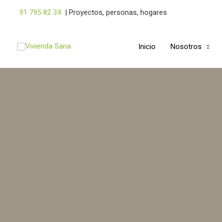
Ir
91 795 82 34
|
Proyectos, personas, hogares
al
contenido
Inicio
Nosotros