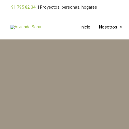
Ir
91 795 82 34
|
Proyectos, personas, hogares
al
contenido
Inicio
Nosotros