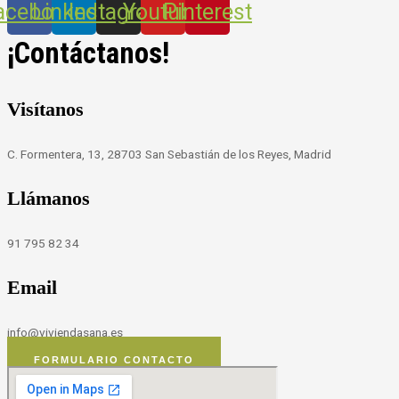
acebook
Linkedin
Instagram
Youtube
Pinterest
¡Contáctanos!
Visítanos
C. Formentera, 13, 28703 San Sebastián de los Reyes, Madrid
Llámanos
91 795 82 34
Email
info@viviendasana.es
FORMULARIO CONTACTO