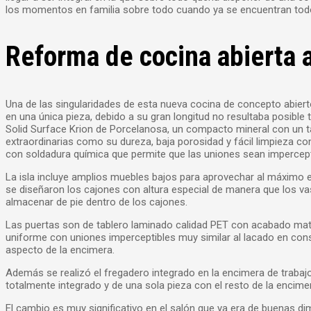
los momentos en familia sobre todo cuando ya se encuentran todos 
Reforma de cocina abierta a
Una de las singularidades de esta nueva cocina de concepto abiert
en una única pieza, debido a su gran longitud no resultaba posible tra
Solid Surface Krion de Porcelanosa, un compacto mineral con un t
extraordinarias como su dureza, baja porosidad y fácil limpieza co
con soldadura química que permite que las uniones sean impercept
La isla incluye amplios muebles bajos para aprovechar al máximo e
se diseñaron los cajones con altura especial de manera que los v
almacenar de pie dentro de los cajones.
Las puertas son de tablero laminado calidad PET con acabado ma
uniforme con uniones imperceptibles muy similar al lacado en cons
aspecto de la encimera.
Además se realizó el fregadero integrado en la encimera de traba
totalmente integrado y de una sola pieza con el resto de la encimer
El cambio es muy significativo en el salón que ya era de buenas 