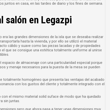
juntos en casa, en las tardes de diario y los fines de semana.
l salón en Legazpi
o era las grandes dimensiones de la isla que se deseaba realizar
nsportarla hasta la vivienda, y por ello se utilizó el material
acto cálido y suave como las piezas lacadas y de propiedades
n el que se consigue una estética totalmente uniforme al unirse
ibles.
l espacio de almacenaje con una particularidad especial porque
asos y menaje necesarios para la puesta de la mesa se pueden
te totalmente homogéneo que presenta las ventajas del acabado
onancia con los gustos del cliente y totalmente integrado con el
jo con el mismo material solid suface de modo que ha quedado
a sin juntas.
dimensiones pero que ahora pasa a tener unas dimensiones muy