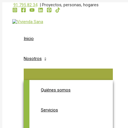
ALTERNAR
ALTERNAR
Ir
Navegación
91 795 82 34
|
Proyectos, personas, hogares
MENÚ
MENÚ
al
de
contenido
entradas
Inicio
Nosotros
Quiénes somos
Servicios