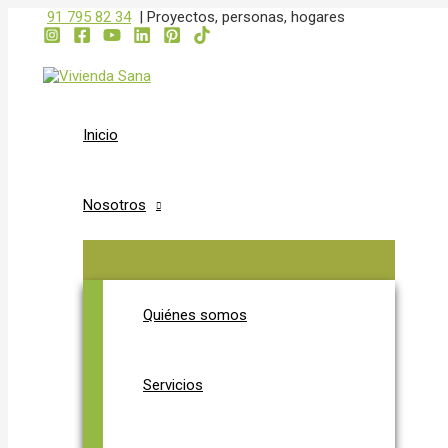
ALTERNAR
ALTERNAR
Ir
Navegación
91 795 82 34
|
Proyectos, personas, hogares
MENÚ
MENÚ
al
de
contenido
entradas
Inicio
Nosotros
Quiénes somos
Servicios