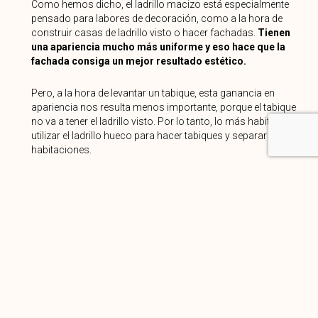
Como hemos dicho, el ladrillo macizo está especialmente
pensado para labores de decoración, como a la hora de
construir casas de ladrillo visto o hacer fachadas.
Tienen
una apariencia mucho más uniforme y eso hace que la
fachada consiga un mejor resultado estético.
Pero, a la hora de levantar un tabique, esta ganancia en
apariencia nos resulta menos importante, porque el tabique
no va a tener el ladrillo visto. Por lo tanto, lo más habitual es
utilizar el ladrillo hueco para hacer tabiques y separar
habitaciones.
No obstante, cabe destacar que, en algunos casos, puede
ser conveniente utilizar el ladrillo macizo. Esto
dependerá
de los objetivos de aislamiento térmico y acústico
(el
ladrillo macizo cumple mejor esta función que el hueco).
Sin embargo, para la mayoría de los casos, es más que
suficiente con el ladrillo hueco, que, además, es más
asequible en términos de precio por unidad.
¿Quieres saber qué ladrillo el que mejor se adapta a tu idea