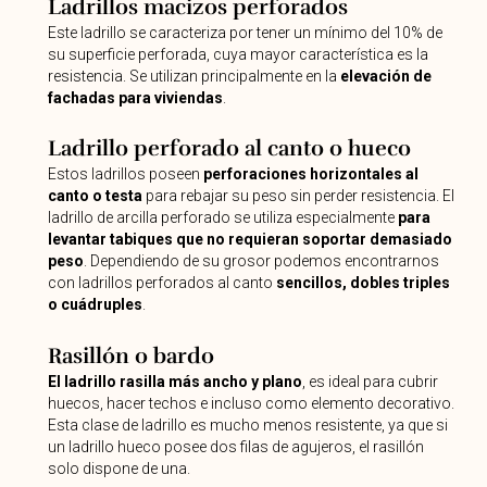
Ladrillos macizos perforados
Este ladrillo se caracteriza por tener un mínimo del 10% de
su superficie perforada, cuya mayor característica es la
resistencia. Se utilizan principalmente en la
elevación de
fachadas para viviendas
.
Ladrillo perforado al canto o hueco
Estos ladrillos poseen
perforaciones horizontales al
canto o testa
para rebajar su peso sin perder resistencia. El
ladrillo de arcilla perforado se utiliza especialmente
para
levantar tabiques que no requieran soportar demasiado
peso
. Dependiendo de su grosor podemos encontrarnos
con ladrillos perforados al canto
sencillos, dobles triples
o cuádruples
.
Rasillón o bardo
El ladrillo rasilla más ancho y plano
, es ideal para cubrir
huecos, hacer techos e incluso como elemento decorativo.
Esta clase de ladrillo es mucho menos resistente, ya que si
un ladrillo hueco posee dos filas de agujeros, el rasillón
solo dispone de una.