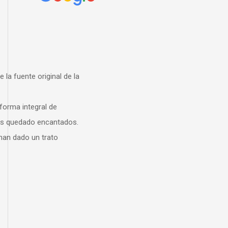
iginal de la
l de
ncantados.
trato