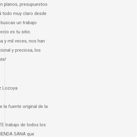
resupuestos
claro desde
rabajo
io.
s, nos han
osa, los
iginal de la
 todos los
 que