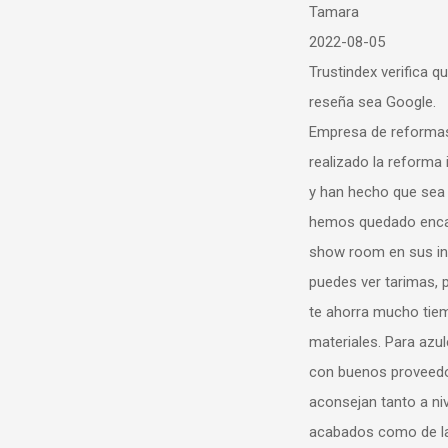
Tamara
2022-08-05
Trustindex verifica que la fuente or
reseña sea Google.
Empresa de reformas formal y ho
realizado la reforma integral de n
y han hecho que sea "fácil" de prin
hemos quedado encantados! Tie
show room en sus instalaciones
puedes ver tarimas, puertas, duch
te ahorra mucho tiempo de elecc
materiales. Para azulejos y cocina
con buenos proveedores. Además
aconsejan tanto a nivel de diseño
acabados como de las mejores s