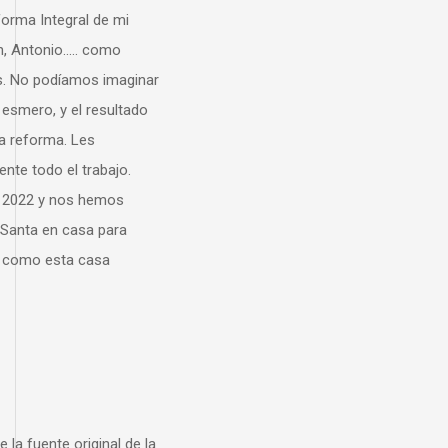
l de mi
. como
os imaginar
 resultado
es
rabajo.
 hemos
a para
casa
iginal de la