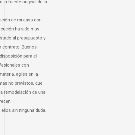
iginal de la
casa con
ido muy
supuesto y
Buenos
ara el
on
s en la
stos, que
ión de una
nguna duda.