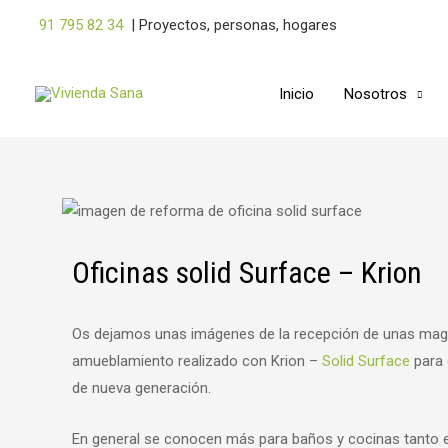
Ir
91 795 82 34
|
Proyectos, personas, hogares
al
contenido
Inicio
Nosotros
Navegación
de
entradas
Oficinas solid Surface – Krion
Os dejamos unas imágenes de la recepción de unas magn
amueblamiento realizado con Krion –
Solid Surface
para 
de nueva generación.
En general se conocen más para baños y cocinas tanto