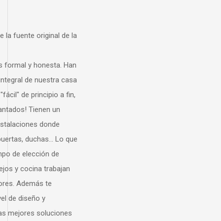
iginal de la
nesta. Han
uestra casa
cipio a fin,
nen un
 donde
as... Lo que
ión de
 trabajan
 te
 y
oluciones