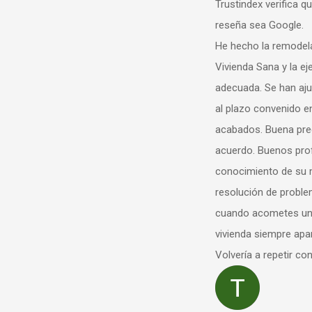
Trustindex verifica que la fuente or
reseña sea Google.
He hecho la remodelación de mi 
Vivienda Sana y la ejecución ha s
adecuada. Se han ajustado al pre
al plazo convenido en contrato. 
acabados. Buena predisposición p
acuerdo. Buenos profesionales c
conocimiento de su materia, agile
resolución de problemas no previ
cuando acometes una remodelac
vivienda siempre aparecen.
Volvería a repetir con ellos sin ni