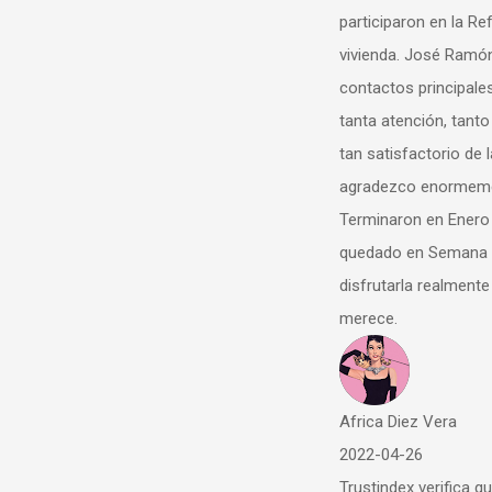
participaron en la Reforma Integra
vivienda. José Ramón, Antonio....
contactos principales. No podíam
tanta atención, tanto esmero, y el
tan satisfactorio de la reforma. L
agradezco enormemente todo el t
Terminaron en Enero 2022 y nos
quedado en Semana Santa en cas
disfrutarla realmente como esta 
merece.
Africa Diez Vera
2022-04-26
Trustindex verifica que la fuente or