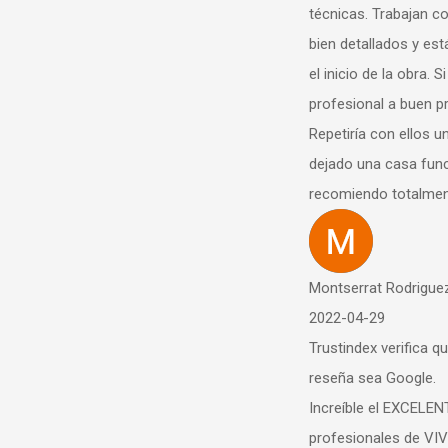
técnicas. Trabajan con planos, p
bien detallados y está todo muy 
el inicio de la obra. Si buscas un t
profesional a buen precio es tu sit
Repetiría con ellos una y mil vece
dejado una casa funcional y preci
recomiendo totalmente!
Montserrat Rodriguez Lozoya
2022-04-29
Trustindex verifica que la fuente or
reseña sea Google.
Increíble el EXCELENTE trabajo de
profesionales de VIVIENDA SANA