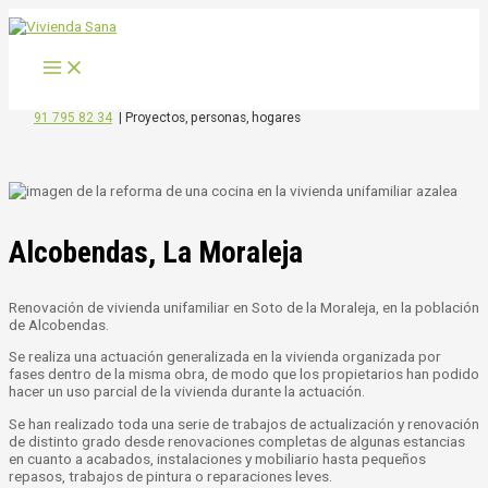
MAIN
Ir
Navegación
MENU
al
de
contenido
entradas
91 795 82 34
|
Proyectos, personas, hogares
Alcobendas, La Moraleja
Renovación de vivienda unifamiliar en Soto de la Moraleja, en la población
de Alcobendas.
Se realiza una actuación generalizada en la vivienda organizada por
fases dentro de la misma obra, de modo que los propietarios han podido
hacer un uso parcial de la vivienda durante la actuación.
Se han realizado toda una serie de trabajos de actualización y renovación
de distinto grado desde renovaciones completas de algunas estancias
en cuanto a acabados, instalaciones y mobiliario hasta pequeños
repasos, trabajos de pintura o reparaciones leves.