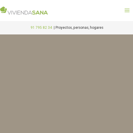
Ir
M
al
M
contenido
91 795 82 34
|
Proyectos, personas, hogares