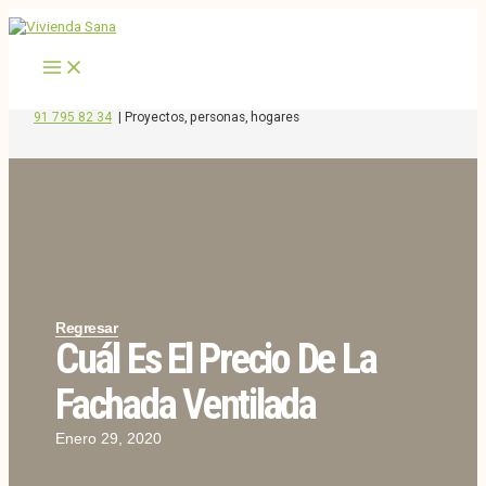
MAIN
Ir
MENU
al
contenido
91 795 82 34
|
Proyectos, personas, hogares
Regresar
Cuál Es El Precio De La
Fachada Ventilada
Enero 29, 2020