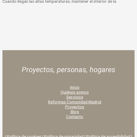
Cuando llegan las altas temperaturas, mantener el interior de la
Proyectos, personas,
hogares
Inicio
Quiénes somos
Servicios
Reformas Comunidad Madrid
Proyectos
Blog
Contacto
|
Política de cookies
|
Política de privacidad
|
Política de accesibilidad |