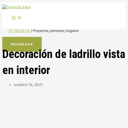
MAIN
Ir
MENU
al
contenido
91 795 82 34
|
Proyectos, personas, hogares
REGRESAR
Decoración de ladrillo vista
en interior
octubre 16, 2021