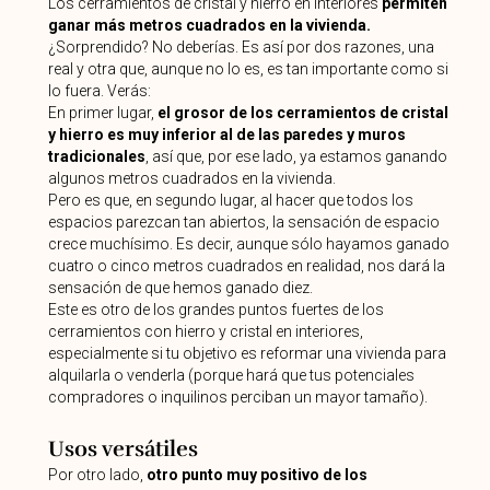
Los cerramientos de cristal y hierro en interiores
permiten
ganar más metros cuadrados en la vivienda.
¿Sorprendido? No deberías. Es así por dos razones, una
real y otra que, aunque no lo es, es tan importante como si
lo fuera. Verás:
En primer lugar,
el grosor de los cerramientos de cristal
y hierro es muy inferior al de las paredes y muros
tradicionales
, así que, por ese lado, ya estamos ganando
algunos metros cuadrados en la vivienda.
Pero es que, en segundo lugar, al hacer que todos los
espacios parezcan tan abiertos, la sensación de espacio
crece muchísimo. Es decir, aunque sólo hayamos ganado
cuatro o cinco metros cuadrados en realidad, nos dará la
sensación de que hemos ganado diez.
Este es otro de los grandes puntos fuertes de los
cerramientos con hierro y cristal en interiores,
especialmente si tu objetivo es reformar una vivienda para
alquilarla o venderla (porque hará que tus potenciales
compradores o inquilinos perciban un mayor tamaño).
Usos versátiles
Por otro lado,
otro punto muy positivo de los