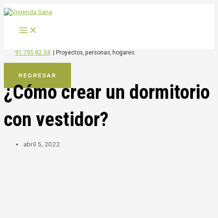
MAIN
Ir
MENU
al
contenido
91 795 82 34
|
Proyectos, personas, hogares
REGRESAR
¿Cómo crear un dormitorio
con vestidor?
abril 5, 2022