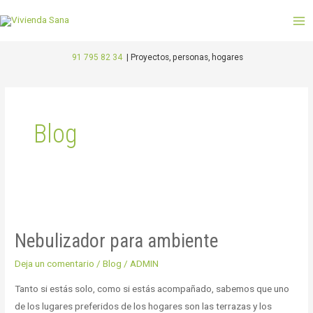
Ir
M
al
M
contenido
91 795 82 34
|
Proyectos, personas, hogares
Paginación
de
entradas
Blog
Nebulizador
para
Nebulizador para ambiente
ambiente
Deja un comentario
/
Blog
/
ADMIN
Tanto si estás solo, como si estás acompañado, sabemos que uno
de los lugares preferidos de los hogares son las terrazas y los