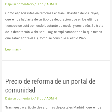
decoración
Deja un comentario
/
Blog
/
ADMIN
Wabi
Como especialistas en reformas en San Sebastián de los Reyes,
Sabi?
queremos hablarte de un tipo de decoración que en los últimos
tiempos se está poniendo bastante de moda, y con razón. Se trata
de la decoración Wabi Sabi. Hoy, te explicamos todo lo que tienes
que saber sobre ella. ¿Cómo se consigue el estilo Wabi
Leer más »
Precio
de
Precio de reforma de un portal de
reforma
de
comunidad
un
Deja un comentario
/
Blog
/
ADMIN
portal
de
Tras nuestro artículo de reformas de portales Madrid , queremos