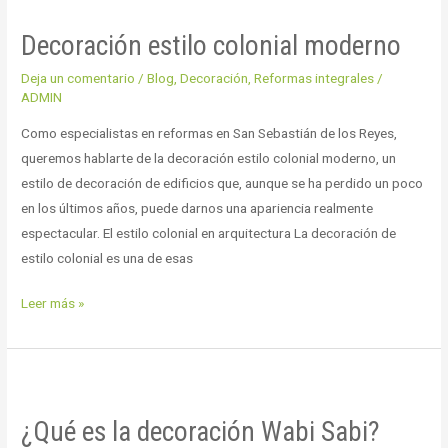
estilo
Decoración estilo colonial moderno
colonial
moderno
Deja un comentario
/
Blog
,
Decoración
,
Reformas integrales
/
ADMIN
Como especialistas en reformas en San Sebastián de los Reyes,
queremos hablarte de la decoración estilo colonial moderno, un
estilo de decoración de edificios que, aunque se ha perdido un poco
en los últimos años, puede darnos una apariencia realmente
espectacular. El estilo colonial en arquitectura La decoración de
estilo colonial es una de esas
Leer más »
¿Qué
es
¿Qué es la decoración Wabi Sabi?
la