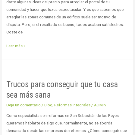
comunidad
darte algunas ideas del precio para arreglar el portal de tu
comunidad y hacer que luzca espectacular. Y es que sabemos que
arreglar las zonas comunes de un edificio suele ser motivo de
disputa. Pero, si el resultado es bueno, todos acaban satisfechos.
Coste de
Leer más »
Trucos
para
Trucos para conseguir que tu casa
conseguir
que
sea más sana
tu
Deja un comentario
/
Blog
,
Reformas integrales
/
ADMIN
casa
sea
Como especialistas en reformas en San Sebastián de los Reyes,
más
queremos hablarte de algo que, normalmente, no se aborda
sana
demasiado desde las empresas de reformas: ¿Cómo conseguir que