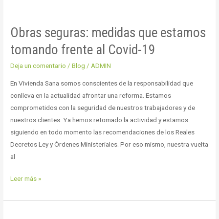
Obras
seguras:
Obras seguras: medidas que estamos
medidas
que
tomando frente al Covid-19
estamos
Deja un comentario
/
Blog
/
ADMIN
tomando
frente
En Vivienda Sana somos conscientes de la responsabilidad que
al
conlleva en la actualidad afrontar una reforma. Estamos
Covid-
comprometidos con la seguridad de nuestros trabajadores y de
19
nuestros clientes. Ya hemos retomado la actividad y estamos
siguiendo en todo momento las recomendaciones de los Reales
Decretos Ley y Órdenes Ministeriales. Por eso mismo, nuestra vuelta
al
Leer más »
Decoración