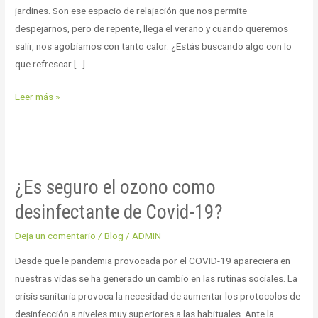
jardines. Son ese espacio de relajación que nos permite
despejarnos, pero de repente, llega el verano y cuando queremos
salir, nos agobiamos con tanto calor. ¿Estás buscando algo con lo
que refrescar […]
Leer más »
¿Es
seguro
¿Es seguro el ozono como
el
ozono
desinfectante de Covid-19?
como
Deja un comentario
/
Blog
/
ADMIN
desinfectante
de
Desde que le pandemia provocada por el COVID-19 apareciera en
Covid-
nuestras vidas se ha generado un cambio en las rutinas sociales. La
19?
crisis sanitaria provoca la necesidad de aumentar los protocolos de
desinfección a niveles muy superiores a las habituales. Ante la