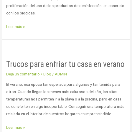
proliferación del uso de los productos de desinfección, en concreto
con los biocidas,
Leer más »
Trucos
para
Trucos para enfriar tu casa en verano
enfriar
tu
Deja un comentario
/
Blog
/
ADMIN
casa
El verano, esa época tan esperada para algunos y tan temida para
en
otros. Cuando llegan los meses más calurosos del año, las altas
verano
temperaturas nos permiten ir a la playa o a la piscina, pero en casa
se convierten en algo insoportable. Conseguir una temperatura más
relajada en el interior de nuestros hogares es imprescindible
Leer más »