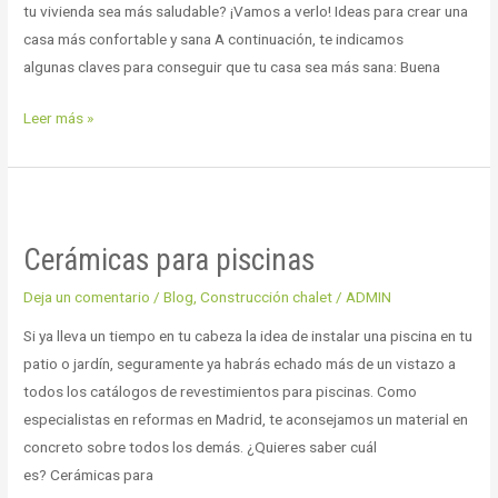
tu vivienda sea más saludable? ¡Vamos a verlo! Ideas para crear una
casa más confortable y sana A continuación, te indicamos
algunas claves para conseguir que tu casa sea más sana: Buena
Leer más »
Cerámicas
para
Cerámicas para piscinas
piscinas
Deja un comentario
/
Blog
,
Construcción chalet
/
ADMIN
Si ya lleva un tiempo en tu cabeza la idea de instalar una piscina en tu
patio o jardín, seguramente ya habrás echado más de un vistazo a
todos los catálogos de revestimientos para piscinas. Como
especialistas en reformas en Madrid, te aconsejamos un material en
concreto sobre todos los demás. ¿Quieres saber cuál
es? Cerámicas para