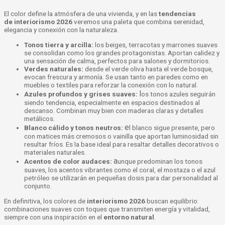
El color define la atmósfera de una vivienda, y en las
tendencias
de
interiorismo 2026
veremos una paleta que combina serenidad,
elegancia y conexión con la naturaleza.
Tonos tierra y arcilla:
los beiges, terracotas y marrones suaves
se consolidan como los grandes protagonistas. Aportan calidez y
una sensación de calma, perfectos para salones y dormitorios.
Verdes naturales:
desde el verde oliva hasta el verde bosque,
evocan frescura y armonía. Se usan tanto en paredes como en
muebles o textiles para reforzar la conexión con lo natural.
l
Azules profundos y grises suaves:
os tonos azules seguirán
siendo tendencia, especialmente en espacios destinados al
descanso. Combinan muy bien con maderas claras y detalles
metálicos.
e
Blanco cálido y tonos neutros:
l blanco sigue presente, pero
con matices más cremosos o vainilla que aportan luminosidad sin
resultar fríos. Es la base ideal para resaltar detalles decorativos o
materiales naturales.
a
Acentos de color audaces:
unque predominan los tonos
suaves, los acentos vibrantes como el coral, el mostaza o el azul
petróleo se utilizarán en pequeñas dosis para dar personalidad al
conjunto.
En definitiva, los colores de
interiorismo 2026
buscan equilibrio:
combinaciones suaves con toques que transmiten energía y vitalidad,
siempre con una inspiración en el
entorno natural
.