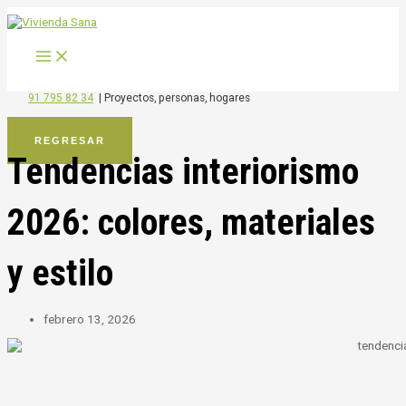
MAIN
Ir
MENU
al
contenido
91 795 82 34
|
Proyectos, personas, hogares
REGRESAR
Tendencias interiorismo
2026: colores, materiales
y estilo
febrero 13, 2026