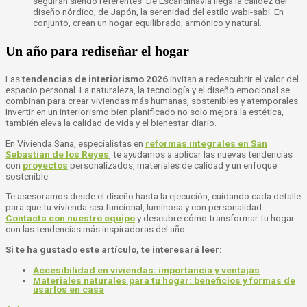
seguirán siendo referentes. De Escandinavia llega la calidez del
diseño nórdico; de Japón, la serenidad del estilo wabi-sabi. En
conjunto, crean un hogar equilibrado, armónico y natural.
Un año para rediseñar el hogar
Las
tendencias de
interiorismo 2026
invitan a redescubrir el valor del
espacio personal. La naturaleza, la tecnología y el diseño emocional se
combinan para crear viviendas más humanas, sostenibles y atemporales.
Invertir en un interiorismo bien planificado no solo mejora la estética,
también eleva la calidad de vida y el bienestar diario.
En Vivienda Sana, especialistas en
reformas integrales en San
Sebastián de los Reyes
, te ayudamos a aplicar las nuevas tendencias
con
proyectos
personalizados, materiales de calidad y un enfoque
sostenible.
Te asesoramos desde el diseño hasta la ejecución, cuidando cada detalle
para que tu vivienda sea funcional, luminosa y con personalidad.
Contacta con nuestro equipo
y descubre cómo transformar tu hogar
con las tendencias más inspiradoras del año.
Si te ha gustado este artículo, te interesará leer:
Accesibilidad en viviendas: importancia y ventajas
Materiales naturales para tu hogar: beneficios y formas de
usarlos en casa