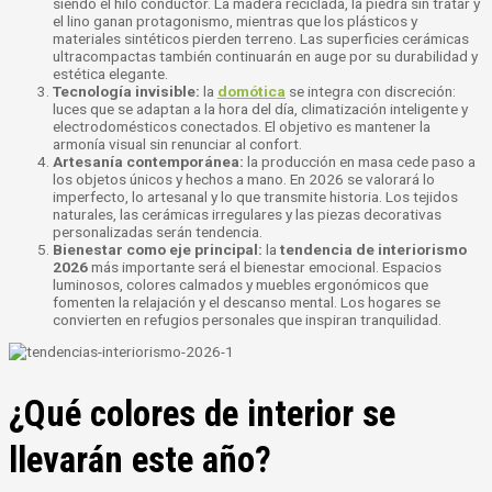
siendo el hilo conductor. La madera reciclada, la piedra sin tratar y
el lino ganan protagonismo, mientras que los plásticos y
materiales sintéticos pierden terreno. Las superficies cerámicas
ultracompactas también continuarán en auge por su durabilidad y
estética elegante.
Tecnología invisible:
la
domótica
se integra con discreción:
luces que se adaptan a la hora del día, climatización inteligente y
electrodomésticos conectados. El objetivo es mantener la
armonía visual sin renunciar al confort.
Artesanía contemporánea:
la producción en masa cede paso a
los objetos únicos y hechos a mano. En 2026 se valorará lo
imperfecto, lo artesanal y lo que transmite historia. Los tejidos
naturales, las cerámicas irregulares y las piezas decorativas
personalizadas serán tendencia.
Bienestar como eje principal:
la
tendencia de interiorismo
2026
más importante será el bienestar emocional. Espacios
luminosos, colores calmados y muebles ergonómicos que
fomenten la relajación y el descanso mental. Los hogares se
convierten en refugios personales que inspiran tranquilidad.
¿Qué colores de interior se
llevarán este año?