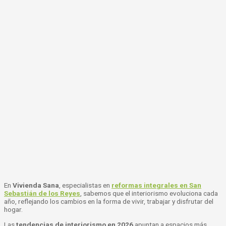
En
Vivienda Sana
, especialistas en
reformas integrales en San
Sebastián de los Reyes
, sabemos que el interiorismo evoluciona cada
año, reflejando los cambios en la forma de vivir, trabajar y disfrutar del
hogar.
Las
tendencias de
interiorismo en 2026
apuntan a espacios más