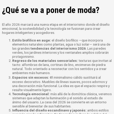
¿Qué se va a poner de moda?
El año 2026 marcará una nueva etapa en el interiorismo donde el diseño
emocional, la sostenibilidad y la tecnología se fusionan para crear
hogares inteligentes y acogedores.
Estilo biofílico en auge:
el diseño biofílico —que incorpora
elementos naturales como plantas, agua o luz solar— será una de
las grandes
tendencias del
interiorismo 2026
. Las paredes
verdes, los jardines interiores y los ventanales amplios cobrarán
protagonismo.
Regreso de los materiales sensoriales:
texturas que invitan al
tacto: alfombras de lana, cortinas de lino, encimeras de piedra
natural. Todo orientado a reconectar con los sentidos y a crear
ambientes más humanos.
e
Espacios sin excesos:
l minimalismo cálido sustituirá al
exceso decorativo. Muebles de líneas suaves, pocos adornos y
una decoración más funcional. La idea es que el espacio respire y
resulte visualmente ligero.
Tecnología emocional:
más allá de la domótica clásica, veremos
sistemas que adaptan la iluminación y el sonido al estado de
ánimo del usuario. La casa del 2026 se convierte en un entorno
sensible al bienestar de sus habitantes.
Influencia del diseño escandinavo y japonés:
ambos estilos