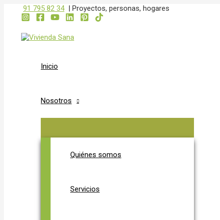
ALTERNAR
ALTERNAR
Ir
91 795 82 34
|
Proyectos, personas, hogares
MENÚ
MENÚ
al
contenido
Inicio
Nosotros
Quiénes somos
Servicios