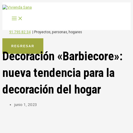
MAIN
Ir
MENU
al
contenido
91 795 82 34
|
Proyectos, personas, hogares
REGRESAR
Decoración «Barbiecore»:
nueva tendencia para la
decoración del hogar
junio 1, 2023