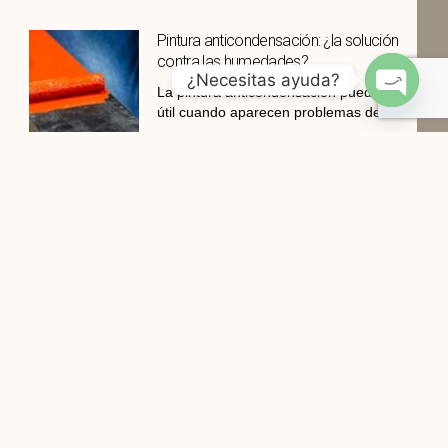
Pintura anticondensación: ¿la solución
contra las humedades?
¿Necesitas ayuda?
La pintura anticondensación puede ser
útil cuando aparecen problemas de
OPEN
CHATY
Manchas amarillas en la pared: causas
y soluciones
Las manchas amarillas en la pared
son un problema frecuente
Estilo japonés wabi-sabi: materiales
naturales y belleza imperfecta
Cada vez más viviendas buscan una
decoración que transmita calma,