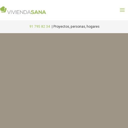
Ir
M
al
M
contenido
91 795 82 34
|
Proyectos, personas, hogares