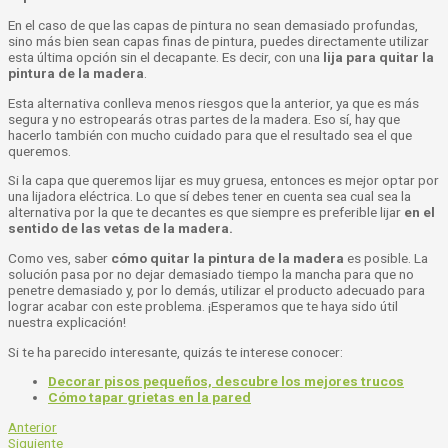
En el caso de que las capas de pintura no sean demasiado profundas,
sino más bien sean capas finas de pintura, puedes directamente utilizar
esta última opción sin el decapante. Es decir, con una
lija para quitar la
pintura de la madera
.
Esta alternativa conlleva menos riesgos que la anterior, ya que es más
segura y no estropearás otras partes de la madera. Eso sí, hay que
hacerlo también con mucho cuidado para que el resultado sea el que
queremos.
Si la capa que queremos lijar es muy gruesa, entonces es mejor optar por
una lijadora eléctrica. Lo que sí debes tener en cuenta sea cual sea la
alternativa por la que te decantes es que siempre es preferible lijar
en el
sentido de las vetas de la madera.
Como ves, saber
cómo quitar la pintura de la madera
es posible. La
solución pasa por no dejar demasiado tiempo la mancha para que no
penetre demasiado y, por lo demás, utilizar el producto adecuado para
lograr acabar con este problema. ¡Esperamos que te haya sido útil
nuestra explicación!
Si te ha parecido interesante, quizás te interese conocer:
Decorar pisos pequeños, descubre los mejores trucos
Cómo tapar grietas en la pared
Anterior
Siguiente