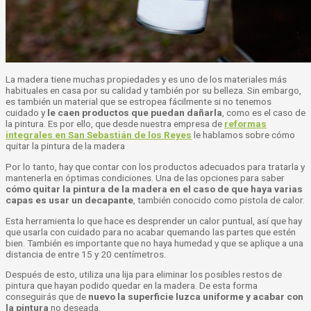
La madera tiene muchas propiedades y es uno de los materiales más
habituales en casa por su calidad y también por su belleza. Sin embargo,
es también un material que se estropea fácilmente si no tenemos
cuidado y
le caen productos que puedan dañarla
, como es el caso de
la pintura. Es por ello, que desde nuestra empresa de
reformas
integrales en San Sebastián de los Reyes
le hablamos sobre cómo
quitar la pintura de la madera
Por lo tanto, hay que contar con los productos adecuados para tratarla y
mantenerla en óptimas condiciones. Una de las opciones para saber
cómo quitar la pintura de la madera en el caso de que haya varias
capas es usar un decapante
,
también conocido como pistola de calor
.
Esta herramienta lo que hace es desprender un calor puntual, así que hay
que usarla con cuidado para no acabar quemando las partes que estén
bien. También es importante que no haya humedad y que se aplique a una
distancia de entre 15 y 20 centímetros.
Después de esto, utiliza una lija para eliminar los posibles restos de
pintura que hayan podido quedar en la madera. De esta forma
conseguirás que de
nuevo la superficie luzca uniforme y acabar con
la pintura
no deseada.