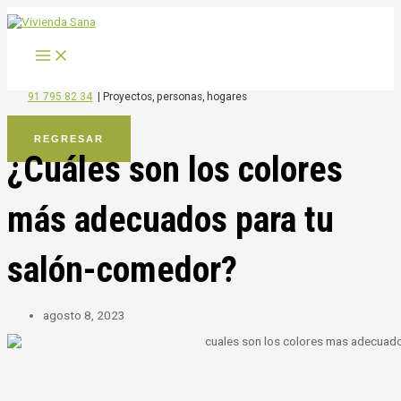
MAIN
Ir
MENU
al
contenido
91 795 82 34
|
Proyectos, personas, hogares
REGRESAR
¿Cuáles son los colores
más adecuados para tu
salón-comedor?
agosto 8, 2023