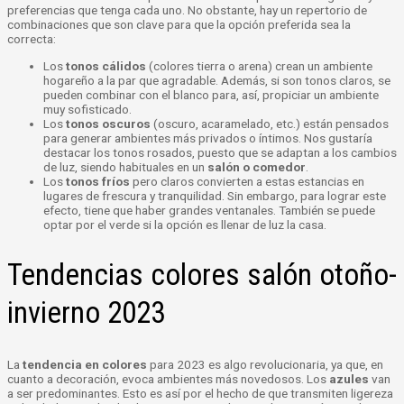
preferencias que tenga cada uno. No obstante, hay un repertorio de
combinaciones que son clave para que la opción preferida sea la
correcta:
Los
tonos cálidos
(colores tierra o arena) crean un ambiente
hogareño a la par que agradable. Además, si son tonos claros, se
pueden combinar con el blanco para, así, propiciar un ambiente
muy sofisticado.
Los
tonos oscuros
(oscuro, acaramelado, etc.) están pensados
para generar ambientes más privados o íntimos. Nos gustaría
destacar los tonos rosados, puesto que se adaptan a los cambios
de luz, siendo habituales en un
salón o comedor
.
Los
tonos fríos
pero claros convierten a estas estancias en
lugares de frescura y tranquilidad. Sin embargo, para lograr este
efecto, tiene que haber grandes ventanales. También se puede
optar por el verde si la opción es llenar de luz la casa.
Tendencias colores salón otoño-
invierno 2023
La
tendencia en colores
para 2023 es algo revolucionaria, ya que, en
cuanto a decoración, evoca ambientes más novedosos. Los
azules
van
a ser predominantes. Esto es así por el hecho de que transmiten ligereza