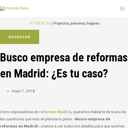
Ir
M
al
M
contenido
91 795 82 34
|
Proyectos, personas, hogares
REGRESAR
Busco empresa de reformas
en Madrid: ¿Es tu caso?
mayo 7, 2018
Como especialistas en
reformas Madrid
,
queremos hablarte de la una de
las cuestiones que más se plantea la gente: «
Busco empresa de
reformas en Madrid
«
. ¡Vamos a ver todos los detalles para que aciertes