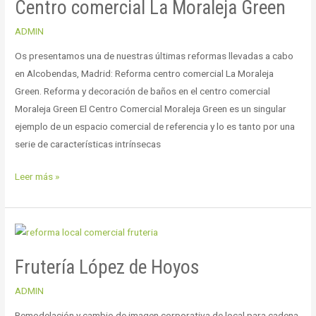
Centro comercial La Moraleja Green
La
Moraleja
ADMIN
Green
Os presentamos una de nuestras últimas reformas llevadas a cabo
en Alcobendas, Madrid: Reforma centro comercial La Moraleja
Green. Reforma y decoración de baños en el centro comercial
Moraleja Green El Centro Comercial Moraleja Green es un singular
ejemplo de un espacio comercial de referencia y lo es tanto por una
serie de características intrínsecas
Leer más »
Frutería
López
Frutería López de Hoyos
de
Hoyos
ADMIN
Remodelación y cambio de imagen corporativa de local para cadena