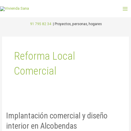
Ir
M
al
M
contenido
91 795 82 34
|
Proyectos, personas, hogares
Reforma Local
Comercial
Implantación
comercial
Implantación comercial y diseño
y
diseño
interior en Alcobendas
interior