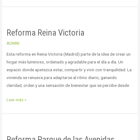
Reforma
Reina
Reforma Reina Victoria
Victoria
ADMIN
Esta reforma en Reina Victoria (Madrid) parte de la idea de crear un
hogar más luminoso, ordenado y agradable para el día a día. Un
espacio donde apetezca estar, compartir y vivir con tranquilidad. La
vivienda se renueva para adaptarse al ritmo diario, ganando
claridad, orden y una sensación de bienestar que se percibe desde
Leer más »
Reforma
Parque
Reforma Parque de las Avenidas
de