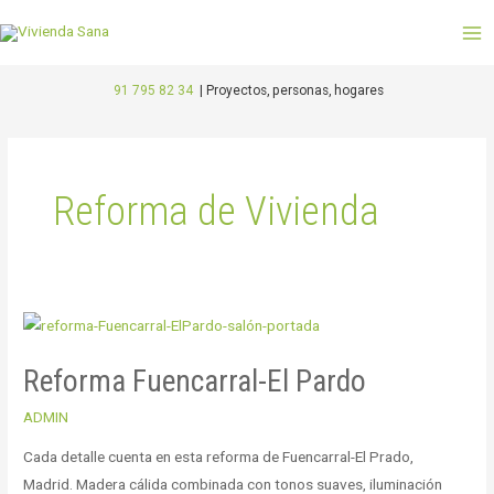
Ir
M
al
M
contenido
91 795 82 34
|
Proyectos, personas, hogares
Paginación
de
entradas
Reforma de Vivienda
Reforma
Fuencarral-
Reforma Fuencarral-El Pardo
El
Pardo
ADMIN
Cada detalle cuenta en esta reforma de Fuencarral-El Prado,
Madrid. Madera cálida combinada con tonos suaves, iluminación