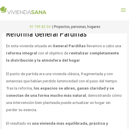
Ir
M
al
M
contenido
91 795 82 34
|
Proyectos, personas, hogares
Reforma General Pardiñas
Navegación
de
En esta vivienda situada en
General Pardiñas
llevamos a cabo una
entradas
reforma integral
con el objetivo de
revitalizar completamente
la distribución y la atmósfera del hogar
.
El punto de partida era una vivienda clásica, fragmentada y con
estancias que habían perdido luminosidad con el paso del tiempo.
Tras la reforma,
los espacios se abren, ganan claridad y se
conectan de una forma mucho más natural
, demostrando cómo
una intervención bien planteada puede actualizar un hogar sin
perder su esencia.
El resultado es
una vivienda más equilibrada, práctica y