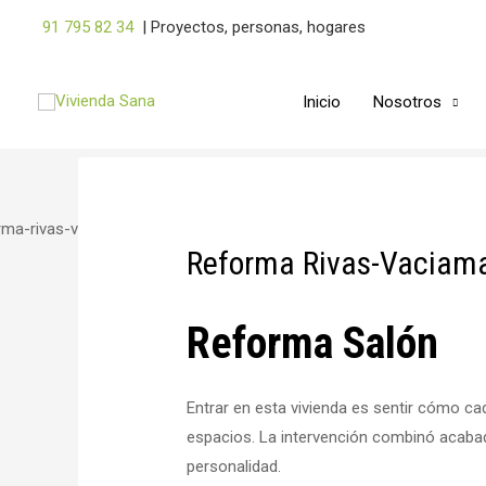
Ir
91 795 82 34
|
Proyectos, personas, hogares
al
contenido
Inicio
Nosotros
Navegación
Reforma Rivas-Vaciam
de
entradas
Reforma Salón
Entrar en esta vivienda es sentir cómo ca
espacios. La intervención combinó acabad
personalidad. ⁣