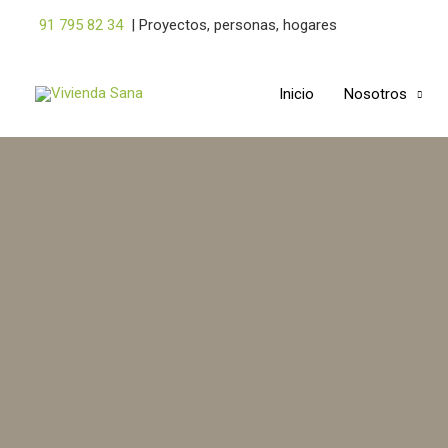
Ir
91 795 82 34
|
Proyectos, personas, hogares
al
contenido
Inicio
Nosotros