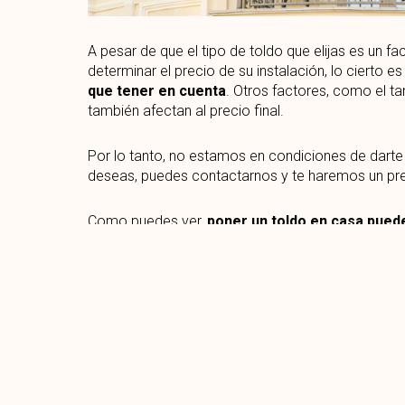
A pesar de que el tipo de toldo que elijas es un f
determinar el precio de su instalación, lo cierto e
que tener en cuenta
. Otros factores, como el ta
también afectan al precio final.
Por lo tanto, no estamos en condiciones de darte u
deseas, puedes contactarnos y te haremos un pr
Como puedes ver,
poner un toldo en casa puede
dependiendo del tipo de toldo que necesites
y
sabes qué toldo es el más adecuado para tu caso 
compromiso.
Si te ha parecido interesante conocer que tipos de 
sobre:
Cerramientos de terrazas