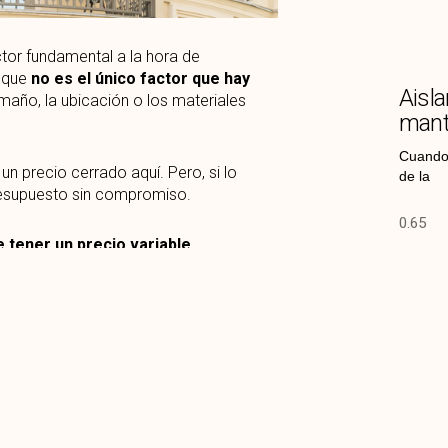
actor fundamental a la hora de
s que
no es el único factor que hay
Aisla
maño, la ubicación o los materiales
mant
Cuando 
n precio cerrado aquí. Pero, si lo
de la
esupuesto sin compromiso.
 tener un precio variable
,
 de otros factores. Por supuesto, si no
particular, puedes consultarnos sin
toldos existen, quizás te interese leer