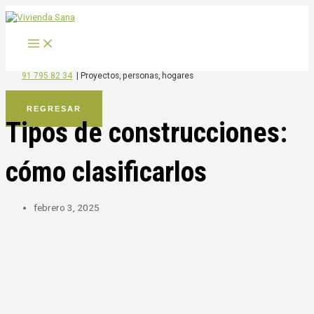
MAIN
Ir
MENU
al
contenido
91 795 82 34
|
Proyectos, personas, hogares
REGRESAR
Tipos de construcciones:
cómo clasificarlos
febrero 3, 2025