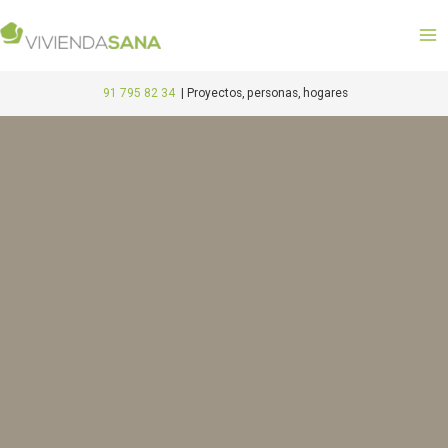
Ir
M
al
M
contenido
91 795 82 34
|
Proyectos, personas, hogares