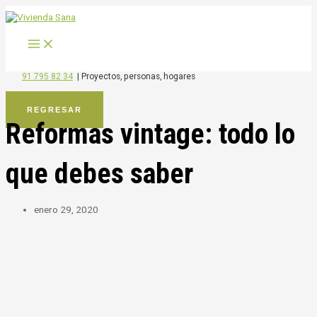
MAIN
Ir
MENU
al
contenido
91 795 82 34
|
Proyectos, personas, hogares
REGRESAR
Reformas vintage: todo lo
que debes saber
enero 29, 2020