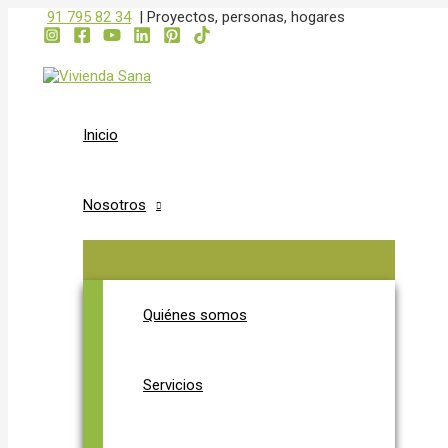
ALTERNAR
ALTERNAR
Ir
91 795 82 34
|
Proyectos, personas, hogares
MENÚ
MENÚ
al
contenido
Inicio
Nosotros
Quiénes somos
Servicios