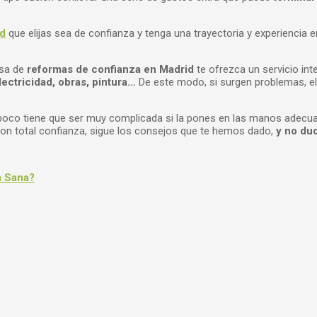
id
que elijas sea de confianza y tenga una trayectoria y experiencia 
esa de
reformas de confianza en Madrid
te ofrezca un servicio in
lectricidad, obras, pintura…
De este modo, si surgen problemas, el
ampoco tiene que ser muy complicada si la pones en las manos adecu
 con total confianza, sigue los consejos que te hemos dado,
y no dud
a Sana?