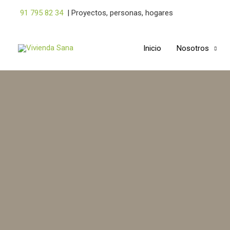
Ir
91 795 82 34
|
Proyectos, personas, hogares
al
contenido
Inicio
Nosotros