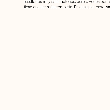
resultados muy satisfactorios, pero a veces por c
tiene que ser más completa. En cualquier caso
so
amortizan al cabo de poco tiempo y que ayuda
Si tienes dudas,
en Vivienda Sana podemos ayuda
para que tu negocio ofrezca una imagen muy 
marque la diferencia en Madrid, un local donde los 
ANTERIOR