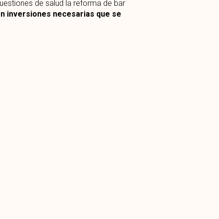
uestiones de salud la reforma de bar
n inversiones necesarias que se
rán a que tu negocio crezca
.
rte con la reforma y la decoración
profesional
y puedas tener un bar que
clientes quieran volver todos los días.
SIGUIENTE