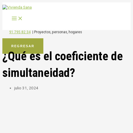
MAIN
Ir
MENU
al
contenido
91 795 82 34
|
Proyectos, personas, hogares
REGRESAR
¿Qué es el coeficiente de
simultaneidad?
julio 31, 2024