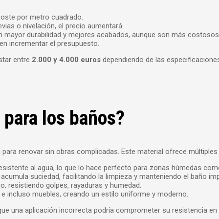
coste por metro cuadrado.
evias o nivelación, el precio aumentará.
en mayor durabilidad y mejores acabados, aunque son más costosos
en incrementar el presupuesto.
star entre
2.000 y 4.000 euros
dependiendo de las especificacione
 para los baños?
para renovar sin obras complicadas. Este material ofrece múltiples 
 resistente al agua, lo que lo hace perfecto para zonas húmedas com
 acumula suciedad, facilitando la limpieza y manteniendo el baño im
io, resistiendo golpes, rayaduras y humedad.
s e incluso muebles, creando un estilo uniforme y moderno.
ya que una aplicación incorrecta podría comprometer su resistencia 