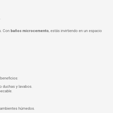
.
s. Con
baños microcemento
, estás invirtiendo en un espacio
beneficios:
o duchas y lavabos.
pecable.
en ambientes húmedos.