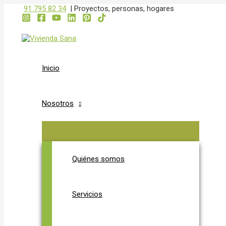
ALTERNAR
ALTERNAR
Ir
91 795 82 34
|
Proyectos, personas, hogares
MENÚ
MENÚ
al
contenido
Inicio
Nosotros
Quiénes somos
Servicios