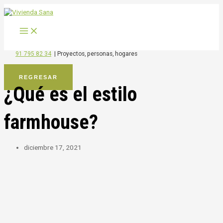
MAIN
Ir
MENU
al
contenido
91 795 82 34
|
Proyectos, personas, hogares
REGRESAR
¿Qué es el estilo
farmhouse?
diciembre 17, 2021