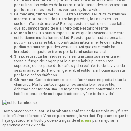
por utilizar los colores de la tierra. Por lo tanto, debemos apostar
por los marrones, los tonos verdosos y los azules.
La madera, fundamental:
El estilo farmhouse utiliza muchísima
madera. Por todos lados. Para las paredes, los muebles, los
suelos… ¡Todo de madera! Por supuesto, nosotros no hace falta
que abusemos tanto de ella. Pero debe estar presente.
Mucha luz:
Otro punto importante es que las viviendas de este
estilo tienen mucha luminosidad. Puesto que la madera pesa tan
poco y las casas estaban construidas íntegramente de madera,
podían permitirse grandes ventanas. Así que este estilo ha
heredado un gusto extremo por la iluminación natural.
Sin puertas:
La farmhouse solía ser una casa que se erigía en
torno al fuego del hogar, por lo que no había puertas. Por
supuesto, con el paso de los años y el crecimiento de la vivienda,
se iban añadiendo. Pero, en general, el estilo farmhouse apuesta
por los diseños diáfanos.
Chimenea:
Como decíamos, en una farmhouse no podía faltar la
chimenea. Por lo tanto, si queremos emular bien ese estilo,
debemos contar con una. Lo mejor es que esté construida con
ladrillos, para darle un toque tradicional y “de toda la vida”.
Como puedes ver, el
estilo farmhouse
está teniendo un tirón muy fuerte
en los últimos tiempos. Y no es para menos, la verdad. Esperamos que te
haya gustado el artículo y que extraigas de él
ideas
para mejorar la
apariencia de tu vivienda.