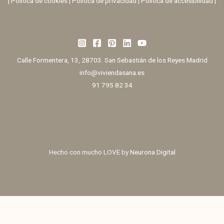
|
Política de cookies
|
Política de privacidad
|
Política de accesibilidad |
Calle Formentera, 13, 28703. San Sebastián de los Reyes Madrid
info@viviendasana.es
91 795 82 34
Hecho con mucho LOVE by
Neurona Digital