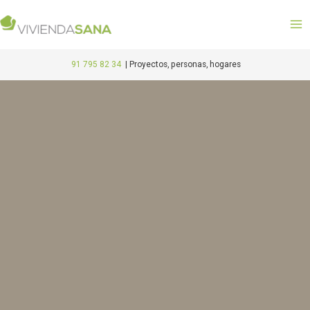
Ir
M
al
M
contenido
91 795 82 34
|
Proyectos, personas, hogares