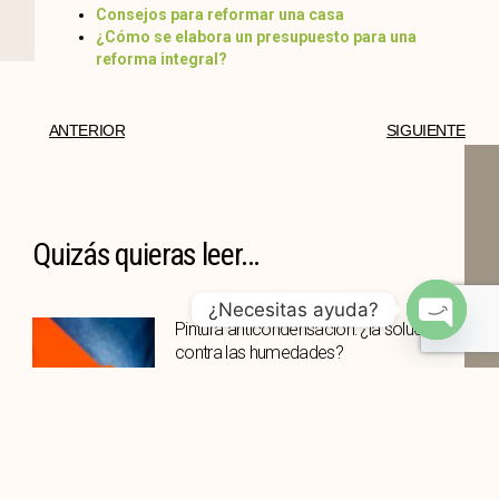
Consejos para reformar una casa
¿Cómo se elabora un presupuesto para una
reforma integral?
ANTERIOR
SIGUIENTE
Quizás quieras leer...
¿Necesitas ayuda?
Pintura anticondensación: ¿la solución
OPEN
contra las humedades?
CHATY
La pintura anticondensación puede ser
útil cuando aparecen problemas de
Manchas amarillas en la pared: causas