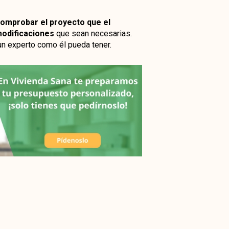
omprobar el proyecto que el
modificaciones
que sean necesarias.
un experto como él pueda tener.
r en cuenta en lo que tiene que ver
a
. Esperamos haber podido disipar
e no dudes en contarnos todas tus dudas
 a construirlo.