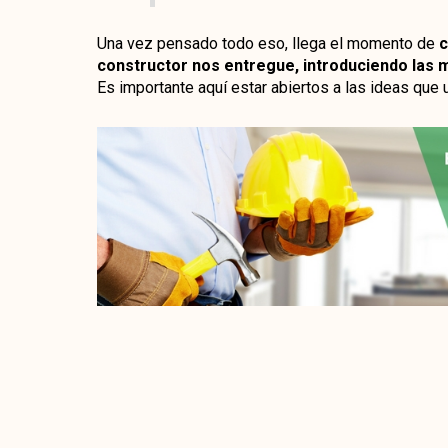
Una vez pensado todo eso, llega el momento de
c
constructor nos entregue, introduciendo las 
Es importante aquí estar abiertos a las ideas que 
Como puedes ver, hay bastantes
aspectos a tene
con la construcción de un chalet en la
Moralej
algunas dudas al respecto con este artículo y qu
sobre tu futuro proyecto, y si finalmente, te animas