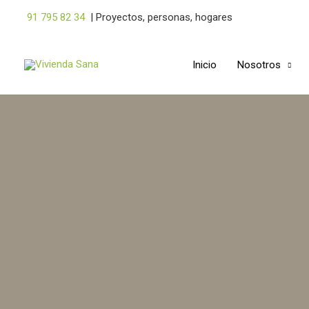
Ir
91 795 82 34
|
Proyectos, personas, hogares
al
contenido
Inicio
Nosotros