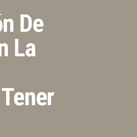
ón De
n La
 Tener