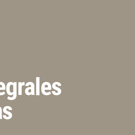
egrales
as