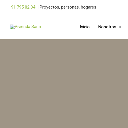
Ir
91 795 82 34
|
Proyectos, personas, hogares
al
contenido
Inicio
Nosotros