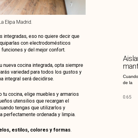
a Elipa Madrid.
s integradas, eso no quiere decir que
equiparlas con electrodomésticos
 funciones y del mejor confort.
Aisla
mant
tu nueva cocina integrada, opta siempre
arás variedad para todos los gustos y
Cuando 
a integral será decidirse.
de la
mo tu cocina, elige muebles y armarios
ueños utensilios que recargan el
cuando tengas que utilizarlos y
na perfectamente ordenada y limpia.
elos, estilos, colores y formas
.
za, no tomes ningún decisión antes de