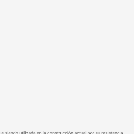
gue siendo utilizada en la construcción actual por su resistencia,