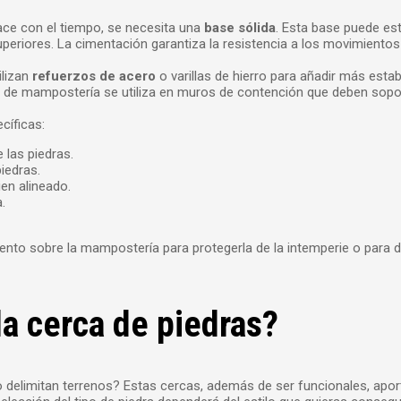
ace con el tiempo, se necesita una
base sólida
. Esta base puede es
iores. La cimentación garantiza la resistencia a los movimientos de
ilizan
refuerzos de acero
o varillas de hierro para añadir más esta
ipo de mampostería se utiliza en muros de contención que deben sopo
cíficas:
 las piedras.
piedras.
ien alineado.
.
ento sobre la mampostería para protegerla de la intemperie o para 
la cerca de piedras?
 delimitan terrenos? Estas cercas, además de ser funcionales, aporta