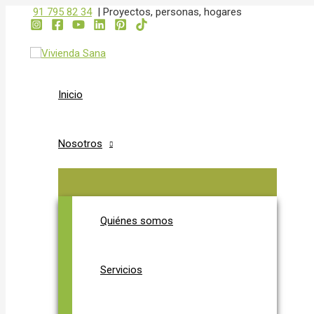
ALTERNAR
ALTERNAR
Ir
91 795 82 34
|
Proyectos, personas, hogares
MENÚ
MENÚ
al
contenido
Inicio
Nosotros
Quiénes somos
Servicios