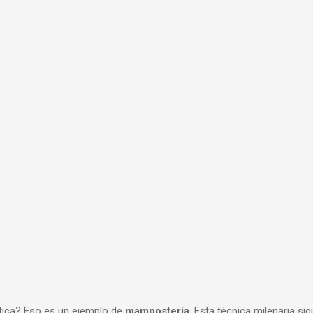
stica? Eso es un ejemplo de
mampostería
. Esta técnica milenaria si