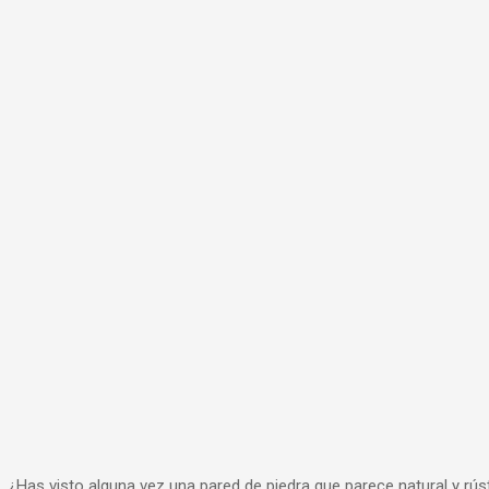
¿Has visto alguna vez una pared de piedra que parece natural y rú