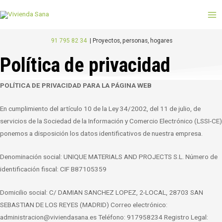
Ir
MA
al
M
contenido
91 795 82 34
|
Proyectos, personas, hogares
Política de privacidad
POLÍTICA DE PRIVACIDAD PARA LA PÁGINA WEB
En cumplimiento del artículo 10 de la Ley 34/2002, del 11 de julio, de
servicios de la Sociedad de la Información y Comercio Electrónico (LSSI-CE)
ponemos a disposición los datos identificativos de nuestra empresa.
Denominación social: UNIQUE MATERIALS AND PROJECTS S.L. Número de
identificación fiscal: CIF B87105359
Domicilio social:
C/ DAMIAN SANCHEZ LOPEZ, 2-LOCAL, 28703 SAN
SEBASTIAN DE LOS REYES (MADRID)
Correo electrónico:
administracion@viviendasana.es
Teléfono: 917958234 Registro Legal: